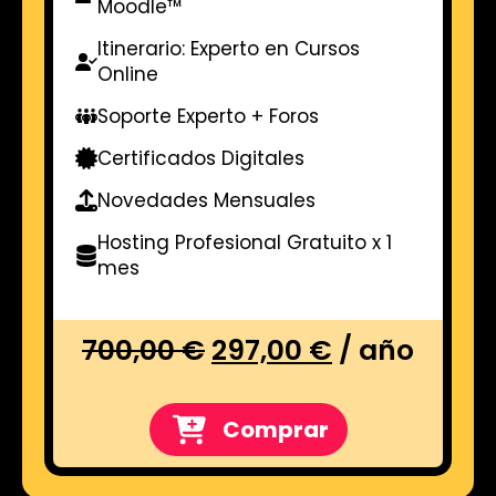
Moodle™
Itinerario: Experto en Cursos
Online
Soporte Experto + Foros
Certificados Digitales
Novedades Mensuales
Hosting Profesional Gratuito x 1
mes
El
El
700,00
€
297,00
€
/ año
precio
precio
original
actual
Comprar
era:
es: