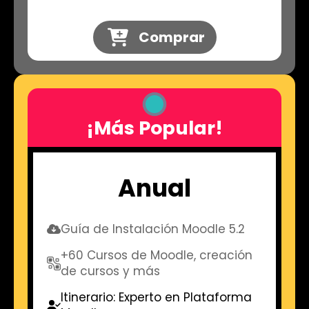
precio
precio
original
actual
Comprar
era:
es:
70,00 €.
39,00 €.
¡Más Popular!
Anual
Guía de Instalación Moodle 5.2
+60 Cursos de Moodle, creación
de cursos y más
Itinerario: Experto en Plataforma