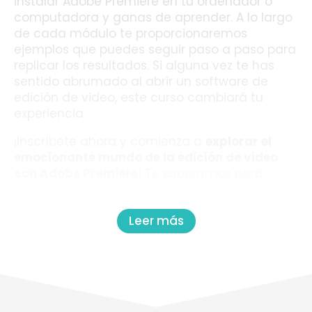
instalar Adobe Premiere en tu ordenador o
computadora y ganas de aprender. A lo largo
de cada módulo te proporcionaremos
ejemplos que puedes seguir paso a paso para
replicar los resultados. Si alguna vez te has
sentido abrumado al abrir un software de
edición de video, este curso cambiará tu
experiencia.
¡Inscríbete ahora y comienza a
explorar el
emocionante mundo de la edición de video
con Adobe Premiere
! Te esperamos para
acompañarte en cada paso del camino.
Leer más