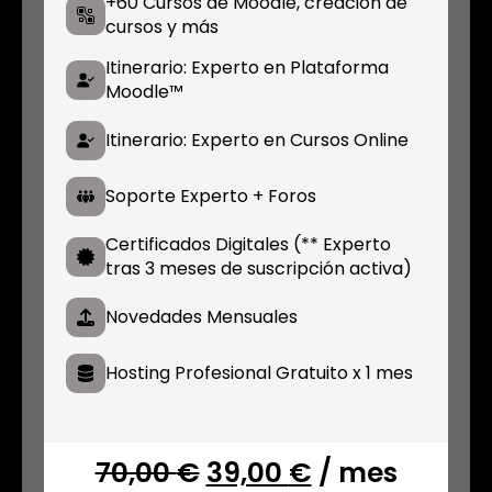
+60 Cursos de Moodle, creación de
cursos y más
Itinerario: Experto en Plataforma
Moodle™
Itinerario: Experto en Cursos Online
Soporte Experto + Foros
Certificados Digitales (** Experto
tras 3 meses de suscripción activa)
Novedades Mensuales
Hosting Profesional Gratuito x 1 mes
El
El
70,00
€
39,00
€
/ mes