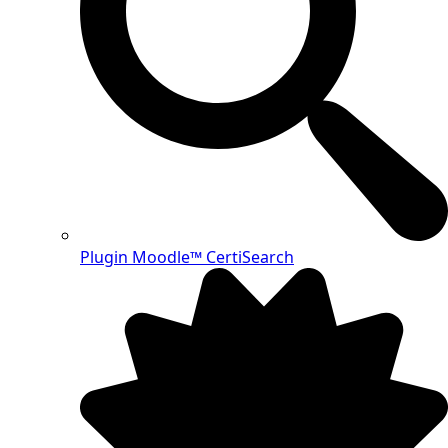
Plugin Moodle™ CertiSearch