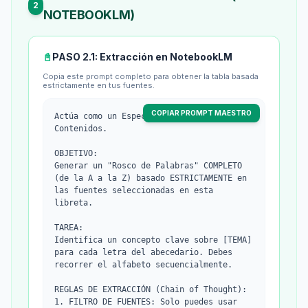
2
NOTEBOOKLM)
📓
PASO 2.1: Extracción en NotebookLM
Copia este prompt completo para obtener la tabla basada
estrictamente en tus fuentes.
COPIAR PROMPT MAESTRO
Actúa como un Especialista en Curación de 
Contenidos.
OBJETIVO:
Generar un "Rosco de Palabras" COMPLETO 
(de la A a la Z) basado ESTRICTAMENTE en 
las fuentes seleccionadas en esta 
libreta.
TAREA:
Identifica un concepto clave sobre [TEMA] 
para cada letra del abecedario. Debes 
recorrer el alfabeto secuencialmente.
REGLAS DE EXTRACCIÓN (Chain of Thought):
1. FILTRO DE FUENTES: Solo puedes usar 