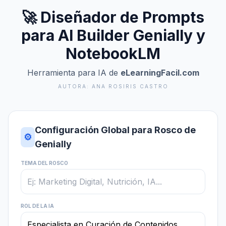
🚀 Diseñador de Prompts
para AI Builder Genially y
NotebookLM
Herramienta para IA de
eLearningFacil.com
AUTORA: ANA ROSIRIS CASTRO
Configuración Global para Rosco de
⚙️
Genially
TEMA DEL ROSCO
ROL DE LA IA