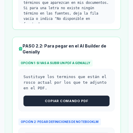
términos que aparezcan en mis documentos. 
Si para una letra no existe ningún 
término en las fuentes, deja la fila 
vacía o indica "No disponible en 
fuentes".
2. PRIORIZACIÓN: El término debe empezar 
por la letra indicada. Si no hay ninguno, 
usa uno que la "contenga" 
PASO 2.2: Para pegar en el AI Builder de
(especificándolo en la columna Letra como 
🎡
"Contiene la [Letra]").
Genially
3. SÍNTESIS EXTREMA: La definición debe 
ser de máximo 12 palabras, redactada para 
OPCIÓN 1: SI VAS A SUBIR UN PDF A GENIALLY
un juego rápido.
Sustituye los terminos que están el 
FORMATO DE SALIDA (Tabla Markdown):
rosco actual por los que te adjunto 
Genera exclusivamente la tabla completa. 
en el PDF.
No añadas introducciones, comentarios ni 
despedidas.
COPIAR COMANDO PDF
| Letra | Palabra Correcta | Definición 
(Máx. 12 palabras) |
| :--- | :--- | :--- |
| A | [Término] | [Definición breve] |
OPCIÓN 2: PEGAR DEFINICIONES DE NOTEBOOKLM
| B | [Término] | [Definición breve] |
(... continúa hasta la Z)