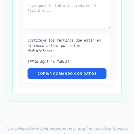
ITERACIÓN NEGATIVA:
- PROHIBIDO usar conocimiento externo a 
los documentos.
- PROHIBIDO inventar definiciones si el 
término no está en las fuentes.
- NO incluyas texto fuera de la tabla.
Sustituye los términos que están en 
el rosco actual por estas 
definiciones:
[PEGA AQUÍ LA TABLA]
COPIAR COMANDO CON DATOS
"La calidad del insight depende de la arquitectura de la fuente y